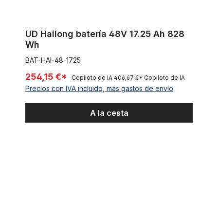
UD Hailong batería 48V 17.25 Ah 828
Wh
BAT-HAI-48-1725
254,15 €*
Copiloto de IA
406,67 €*
Copiloto de IA
Precios con IVA incluido, más gastos de envío
A la cesta
Caja de mando, caja electrónica con junta para e-bike