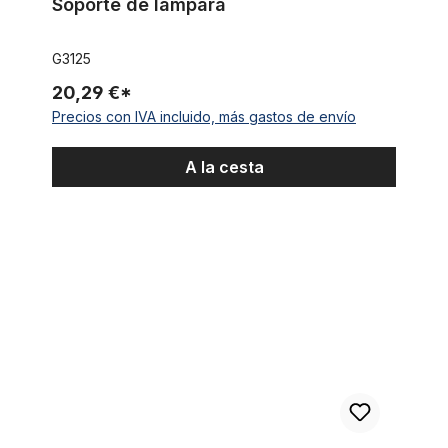
Soporte de lámpara
G3125
20,29 €*
Precios con IVA incluido, más gastos de envío
A la cesta
Tubo de protección de cables - tubo de blindaje de cobre es