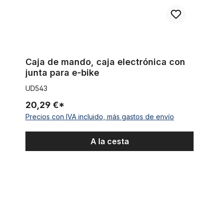
Caja de mando, caja electrónica con
junta para e-bike
UD543
20,29 €*
Precios con IVA incluido, más gastos de envío
A la cesta
Manguera de protección de cables con velcro, Producto al m