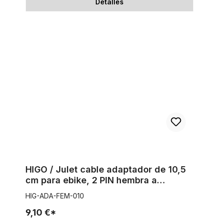
Detalles
HIGO / Julet cable adaptador de 10,5 cm para ebike, 2 PIN he
HIGO / Julet cable adaptador de 10,5
cm para ebike, 2 PIN hembra a
hembra, rojo
HIG-ADA-FEM-010
9,10 €*