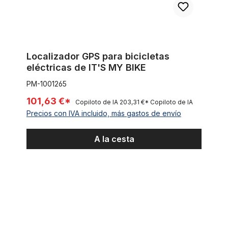
Localizador GPS para bicicletas
eléctricas de IT'S MY BIKE
PM-1001265
101,63 €*
Copiloto de IA
203,31 €*
Copiloto de IA
Precios con IVA incluido, más gastos de envío
A la cesta
HIGO / Julet cable de extensión de 5,5 cm para ebike, 2 PIN 