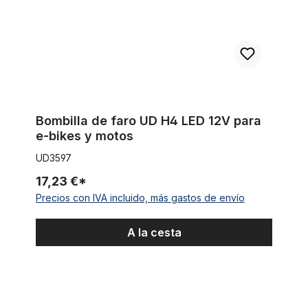
Bombilla de faro UD H4 LED 12V para
e-bikes y motos
UD3597
17,23 €*
Precios con IVA incluido, más gastos de envío
A la cesta
HIGO / Julet cable de extensión de 100 cm para ebike, 2 PIN 