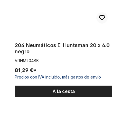
204 Neumáticos E-Huntsman 20 x 4.0
negro
VRHM204BK
81,29 €*
Precios con IVA incluido, más gastos de envío
A la cesta
Neumático Beach Bum 26 x 3.0 negro blanco