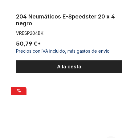
204 Neumáticos E-Speedster 20 x 4
negro
VRESP204BK
50,79 €*
Precios con IVA incluido, más gastos de envío
A la cesta
Localizador GPS para bicicletas eléctricas de IT'S MY BIKE
%