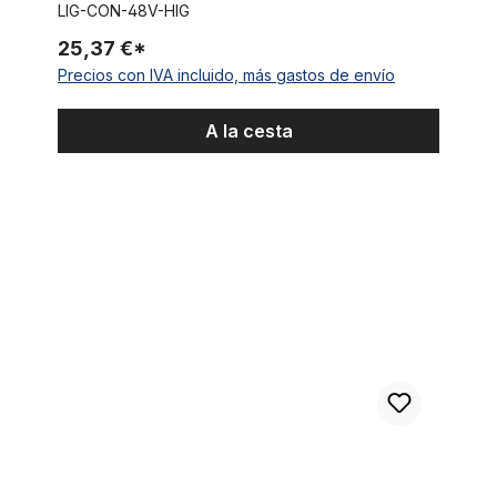
LIG-CON-48V-HIG
25,37 €*
Precios con IVA incluido, más gastos de envío
A la cesta
HIGO / Julet cable de extensión de 50 cm para ebike, 2 PIN h