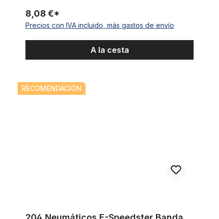
8,08 €*
Precios con IVA incluido, más gastos de envío
A la cesta
204 Neumáticos E-Speedster Banda Blanca 20 x 4.0
RECOMENDACIÓN
204 Neumáticos E-Speedster Banda