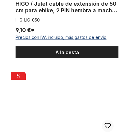
HIGO / Julet cable de extensión de 50
cm para ebike, 2 PIN hembra a macho,
rojo
HIG-LIG-050
9,10 €*
Precios con IVA incluido, más gastos de envío
A la cesta
UD Hailong batería 48V 17.25 Ah 828 Wh
%