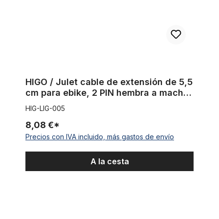
HIGO / Julet cable de extensión de 5,5
cm para ebike, 2 PIN hembra a macho,
rojo
HIG-LIG-005
8,08 €*
Precios con IVA incluido, más gastos de envío
A la cesta
204 Neumáticos E-Speedster Skinwall 20 x 4 con banda latera