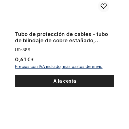
Tubo de protección de cables - tubo
de blindaje de cobre estañado,
vendido por metro O 8,5 -25 mm - 10
UD-888
cm
0,61 €*
Precios con IVA incluido, más gastos de envío
A la cesta
Bombilla de faro UD H4 LED 12V para e-bikes y motos