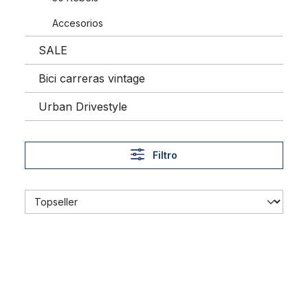
Accesorios
SALE
Bici carreras vintage
Urban Drivestyle
Filtro
204 Neumáticos E-Huntsman 20 x 4.0 negro