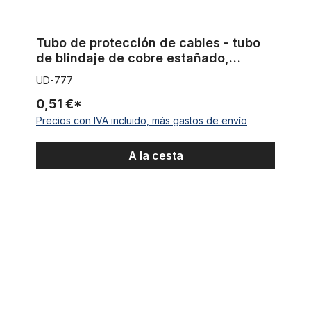
Tubo de protección de cables - tubo
de blindaje de cobre estañado,
vendido por metro O 3,5 -10 mm - 10
UD-777
cm
0,51 €*
Precios con IVA incluido, más gastos de envío
A la cesta
Tubo de protección de cables - tubo de blindaje de cobre es