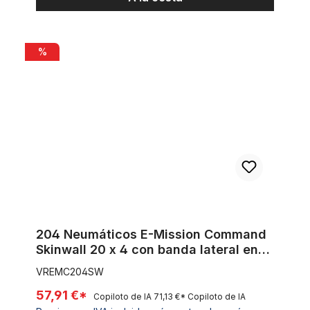
204 Neumáticos E-Mission Command Skinwall 20 x 4 con banda 
%
204 Neumáticos E-Mission Command
Skinwall 20 x 4 con banda lateral en
marrón claro
VREMC204SW
57,91 €*
Copiloto de IA
71,13 €*
Copiloto de IA