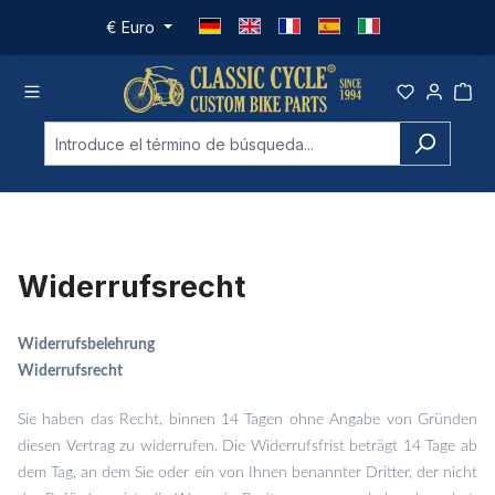
Saltar al contenido principal
€
Euro
Widerrufsrecht
Widerrufsbelehrung
Widerrufsrecht
Sie haben das Recht, binnen 14 Tagen ohne Angabe von Gründen
diesen Vertrag zu widerrufen. Die Widerrufsfrist beträgt 14 Tage ab
dem Tag, an dem Sie oder ein von Ihnen benannter Dritter, der nicht