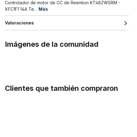
Controlador de motor de CC de Reention KT48ZWSRM -
XFC1F1 14A Te…
Más
Valoraciones
Imágenes de la comunidad
Clientes que también compraron
Omitir la galería de productos
Juego de cables 1T4 Bafang 70 cmc on cable de prolongación d