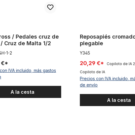
ross / Pedales cruz de
Reposapiés cromad
 / Cruz de Malta 1/2
plegable
4H-1-2
Y345
 €*
20,29 €*
Copiloto de IA
2
con IVA incluido, más gastos
Copiloto de IA
o
Precios con IVA incluido, m
de envío
A la cesta
A la cesta
era de rosca de pedal de 9/16
Pedales Union cuadrados con 