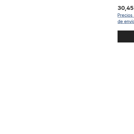
30,45
Precios 
de enví
Union - pe