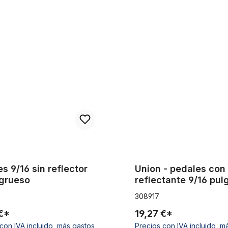
6 sin reflector perfil grueso
Union - pedales con reflectan
s 9/16 sin reflector
Union - pedales con
 grueso
reflectante 9/16 pul
en negro
308917
 €*
19,27 €*
con IVA incluido, más gastos
Precios con IVA incluido, m