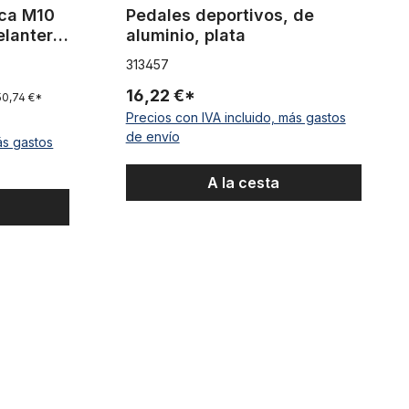
sca M10
Pedales deportivos, de
elantera
aluminio, plata
313457
16,22 €*
50,74 €*
Precios con IVA incluido, más gastos
de envío
ás gastos
A la cesta
e
Pedales elegantes, de aluminio, en negro