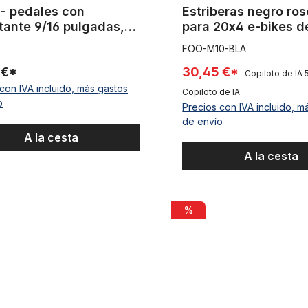
 - pedales con
Estriberas negro ro
tante 9/16 pulgadas,
para 20x4 e-bikes d
rrón
/ trasera
FOO-M10-BLA
 €*
30,45 €*
Copiloto de IA
con IVA incluido, más gastos
Copiloto de IA
o
Precios con IVA incluido, m
de envío
A la cesta
A la cesta
/ Pedales cruz de hierro / Cruz de Malta 1/2
Reposapiés cromado plegabl
%