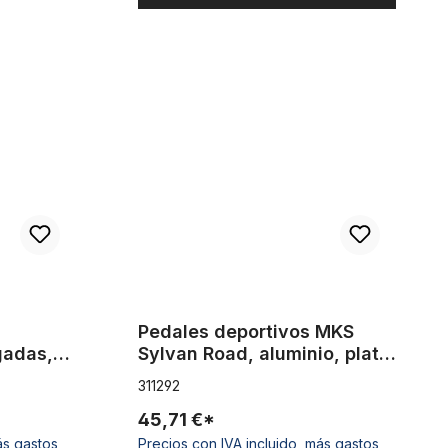
te 9/16 pulgadas, en negro
Pedales deportivos MKS Sylvan Road, aluminio, p
Pedales deportivos MKS
gadas,
Sylvan Road, aluminio, plata
/ negro*
311292
45,71 €*
ás gastos
Precios con IVA incluido, más gastos