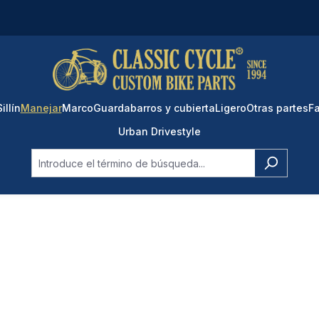
Sillín
Manejar
Marco
Guardabarros y cubierta
Ligero
Otras partes
Fa
Urban Drivestyle