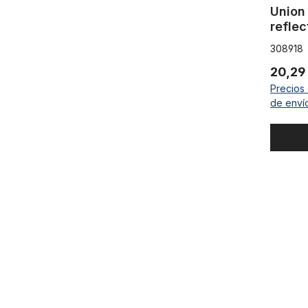
Union
reflec
en ma
308918
20,29
Precios 
de enví
Iron Cross 