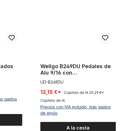
rados
Wellgo B249DU Pedales de
Alu 9/16 con
reflectores,negro
UD-B249DU
12,15 €*
Copiloto de IA
20,29 €*
ás gastos
Copiloto de IA
Precios con IVA incluido, más gastos
de envío
A la cesta