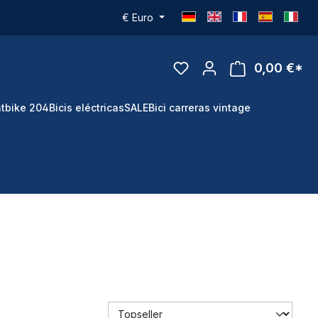
€
Euro
0,00 €*
tbike 204
Bicis eléctricas
SALE
Bici carreras vintage