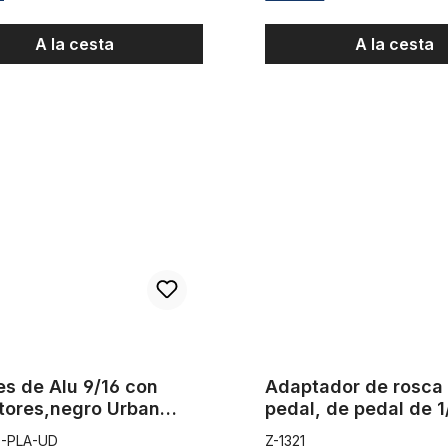
A la cesta
A la cesta
 Alu 9/16 con reflectores,negro Urban Drivestyle
Adaptador de rosca de pedal, 
es de Alu 9/16 con
Adaptador de rosca
ctores,negro Urban
pedal, de pedal de 1
tyle
biela de tres piezas 
D-PLA-UD
Z-1321