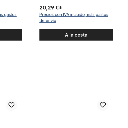
20,29 €*
ás gastos
Precios con IVA incluido, más gastos
de envío
A la cesta
ra 20x4 e-bikes delantera / trasera
Pedales deportivos, de aluminio, plata