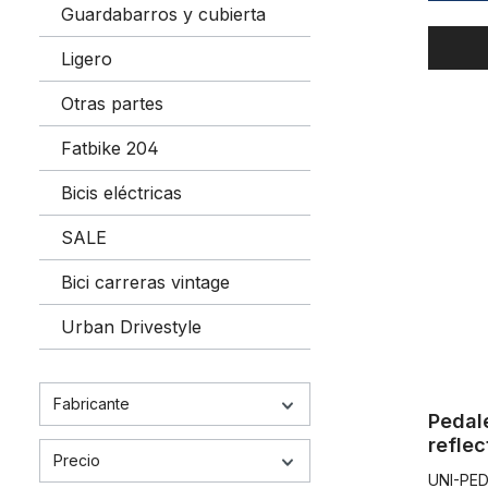
Guardabarros y cubierta
Ligero
Otras partes
Pedales de
Fatbike 204
Bicis eléctricas
SALE
Bici carreras vintage
Urban Drivestyle
Fabricante
Pedal
refle
Precio
Drives
UNI-PE