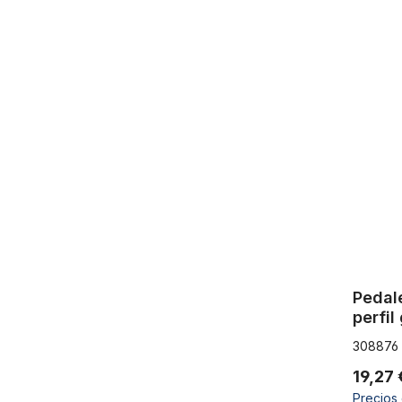
Pedales 9/1
Pedale
perfil
308876
19,27
Precios 