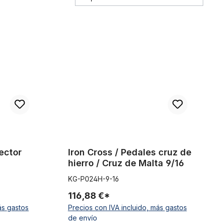
gadas
il grueso
Iron Cross / Pedales cruz de hierro / Cruz de Mal
lector
Iron Cross / Pedales cruz de
hierro / Cruz de Malta 9/16
KG-P024H-9-16
116,88 €*
ás gastos
Precios con IVA incluido, más gastos
de envío