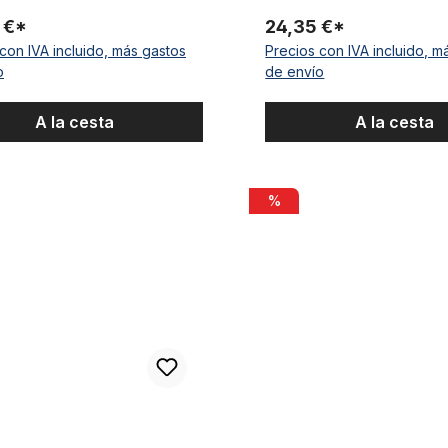
pulgadas
 €*
24,35 €*
con IVA incluido, más gastos
Precios con IVA incluido, m
o
de envío
A la cesta
A la cesta
dales con reflectante 9/16 pulgadas, en marrón
Estriberas negro rosca M10 pa
%