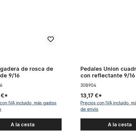
argadera de rosca de
Pedales Union cuad
 de 9/16
con reflectante 9/16
16
308904
 €*
13,17 €*
con IVA incluido, más gastos
Precios con IVA incluido, m
o
de envío
A la cesta
A la cesta