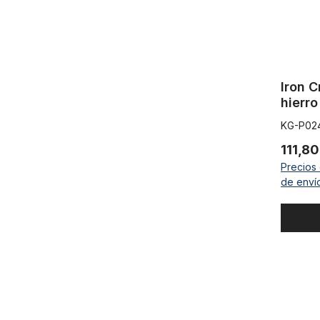
Iron C
hierro
KG-P02
111,80
Precios 
de enví
la alargad