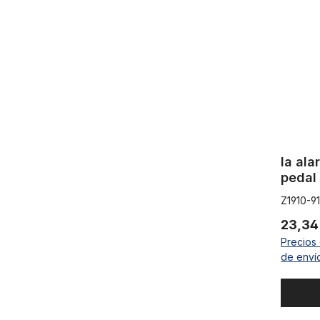
la al
pedal
Z1910-9
23,34
Precios 
de enví