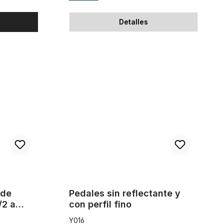
Detalles
de pedal de 1/2 a biela de tres piezas 9/16 pulgadas
Pedales sin reflectante y con perfil fino
 de
Pedales sin reflectante y
/2 a
con perfil fino
9/16
Y016