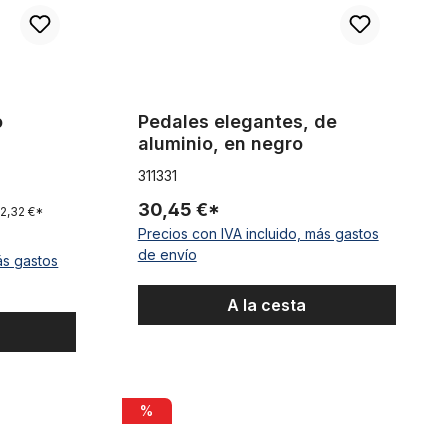
o
Pedales elegantes, de
aluminio, en negro
311331
30,45 €*
2,32 €*
Precios con IVA incluido, más gastos
de envío
ás gastos
A la cesta
reflectante 9/16
Wellgo B249DU Pedales de Alu 9/16 con reflecto
%