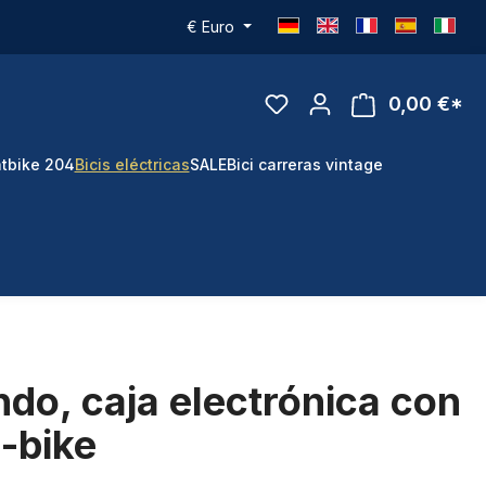
€
Euro
0,00 €*
tbike 204
Bicis eléctricas
SALE
Bici carreras vintage
do, caja electrónica con
e-bike