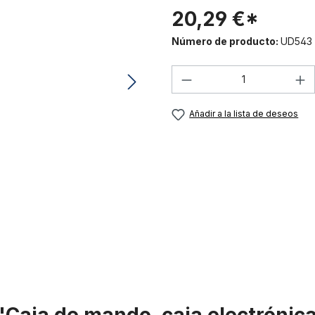
20,29 €*
Número de producto:
UD543
Cantidad del prod
Añadir a la lista de deseos