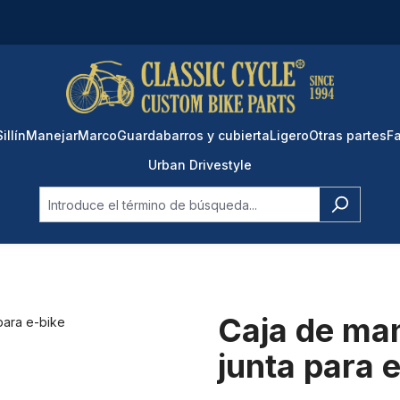
Sillín
Manejar
Marco
Guardabarros y cubierta
Ligero
Otras partes
Fa
Urban Drivestyle
Caja de man
junta para 