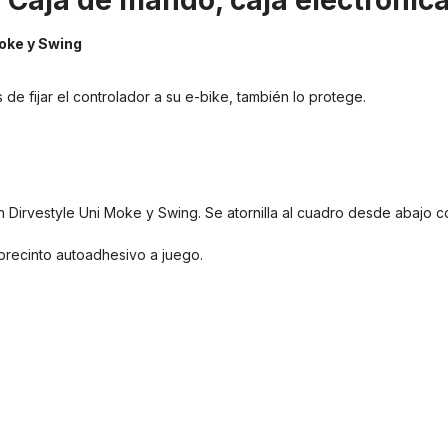
"Caja de mando, caja electrónica
Moke y Swing
de fijar el controlador a su e-bike, también lo protege.
 Dirvestyle Uni Moke y Swing. Se atornilla al cuadro desde abajo con
 precinto autoadhesivo a juego.