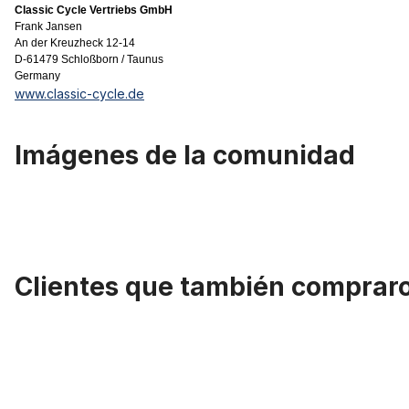
Classic Cycle Vertriebs GmbH
Frank Jansen
An der Kreuzheck 12-14
D-61479 Schloßborn / Taunus
Germany
www.classic-cycle.de
Imágenes de la comunidad
Clientes que también comprar
Omitir la galería de productos
Manillar Moon THOR negro