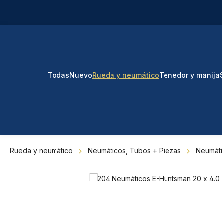
tar al contenido principal
Saltar a la búsqueda
Saltar a la navegación principal
Todas
Nuevo
Rueda y neumático
Tenedor y manija
Rueda y neumático
Neumáticos, Tubos + Piezas
Neumát
Omitir galería de imágenes