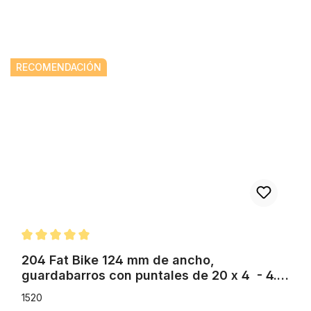
204 Fat Bike 124 mm de ancho, guardabarros con puntales de 20
RECOMENDACIÓN
Calificación promedio de 5 de 5 estrellas
204 Fat Bike 124 mm de ancho,
guardabarros con puntales de 20 x 4 - 4.8
pulgadas, en negro mate
1520