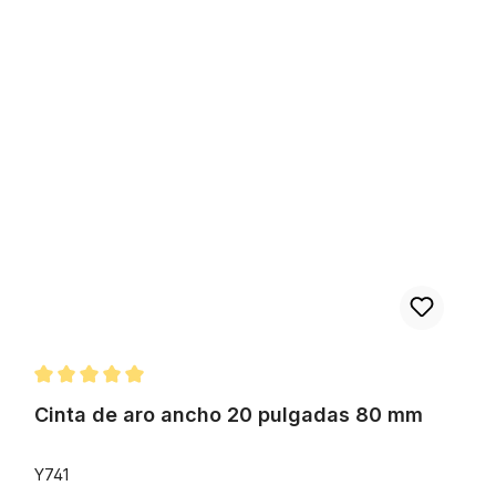
a frenos de disco
Cinta de aro ancho 20 pulgadas 80 mm
Calificación promedio de 5 de 5 estrellas
Cinta de aro ancho 20 pulgadas 80 mm
Y741