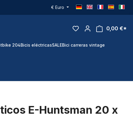
€
Euro
0,00 €*
tbike 204
Bicis eléctricas
SALE
Bici carreras vintage
icos E-Huntsman 20 x