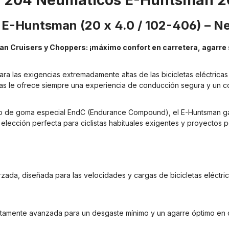
 "204 Neumáticos E-Huntsman 20
 E-Huntsman (20 x 4.0 / 102-406) – N
rban Cruisers y Choppers: ¡máximo confort en carretera, agarr
a las exigencias extremadamente altas de las bicicletas eléctricas
as le ofrece siempre una experiencia de conducción segura y un con
o de goma especial EndC (Endurance Compound), el E-Huntsman gara
 elección perfecta para ciclistas habituales exigentes y proyectos p
ada, diseñada para las velocidades y cargas de bicicletas eléctri
tamente avanzada para un desgaste mínimo y un agarre óptimo en cu