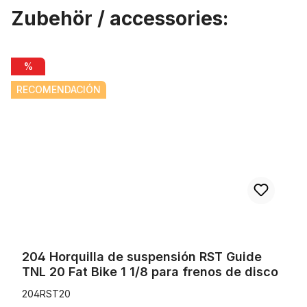
Zubehör / accessories:
Omitir la galería de productos
204 Horquilla de suspensión RST Guide TNL 20 Fat Bike 1 1/8 par
%
RECOMENDACIÓN
204 Horquilla de suspensión RST Guide
TNL 20 Fat Bike 1 1/8 para frenos de disco
204RST20