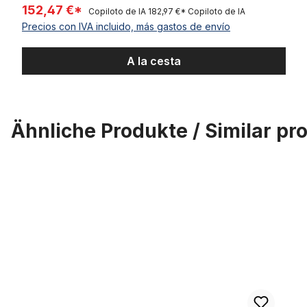
152,47 €*
Copiloto de IA
182,97 €*
Copiloto de IA
Precios con IVA incluido, más gastos de envío
A la cesta
Ähnliche Produkte / Similar pr
Omitir la galería de productos
Neumático Kenda Knight 20 x 4.5 negro puro