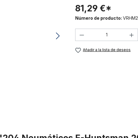
81,29 €*
Número de producto:
VRHM2
Cantidad del prod
Añadir a la lista de deseos