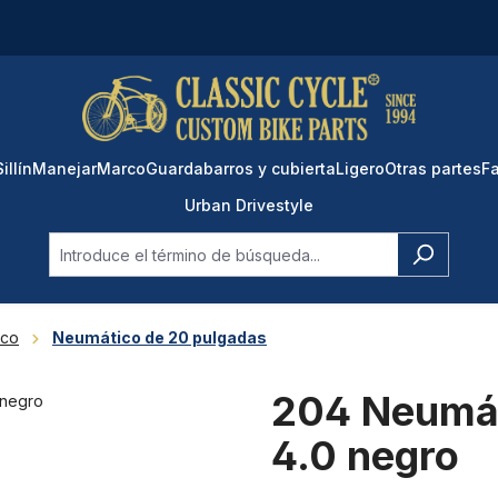
Sillín
Manejar
Marco
Guardabarros y cubierta
Ligero
Otras partes
Fa
Urban Drivestyle
ico
Neumático de 20 pulgadas
204 Neumát
4.0 negro