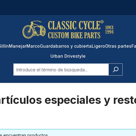
Sillín
Manejar
Marco
Guardabarros y cubierta
Ligero
Otras partes
Fa
Urban Drivestyle
rtículos especiales y rest
e encuentran productos.