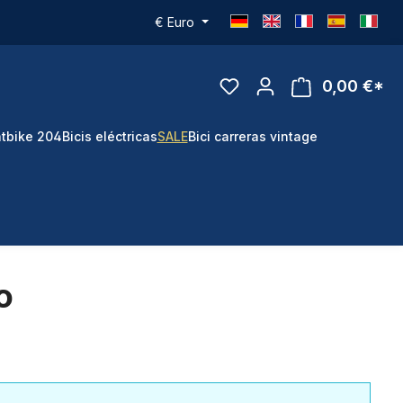
€
Euro
0,00 €*
tbike 204
Bicis eléctricas
SALE
Bici carreras vintage
o