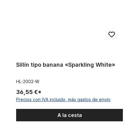
Sillín tipo banana «Sparkling White»
HL-2002-W
36,55 €*
Precios con IVA incluido, más gastos de envío
A la cesta
Tija del sillín 27,2 aluminio, negro