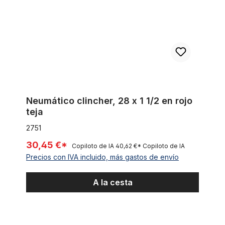
Neumático clincher, 28 x 1 1/2 en rojo
teja
2751
30,45 €*
Copiloto de IA
40,62 €*
Copiloto de IA
Precios con IVA incluido, más gastos de envío
A la cesta
Cubiertas Thick Slick 26 x 2.0 sport