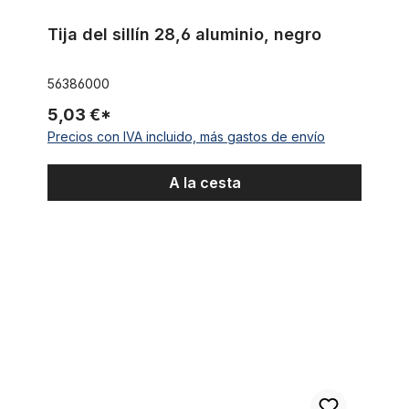
Tija del sillín 28,6 aluminio, negro
56386000
5,03 €*
Precios con IVA incluido, más gastos de envío
A la cesta
Sillín tipo banana «Sparkling Black»