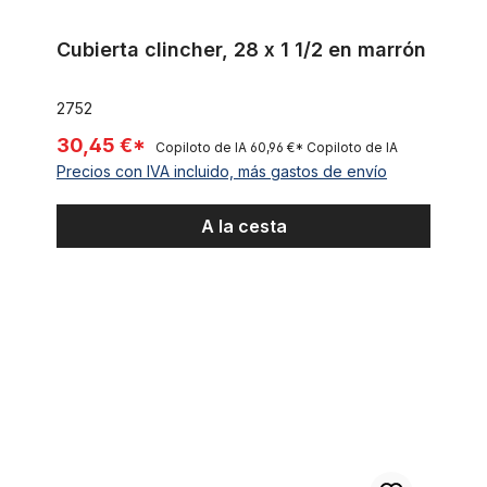
Cubierta clincher, 28 x 1 1/2 en marrón
2752
30,45 €*
Copiloto de IA
60,96 €*
Copiloto de IA
Precios con IVA incluido, más gastos de envío
A la cesta
Set adaptador tija del manillar Ahead Ergotec