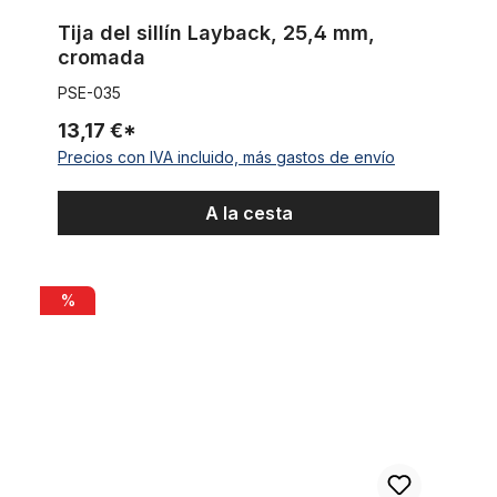
Tija del sillín Layback, 25,4 mm,
cromada
PSE-035
13,17 €*
Precios con IVA incluido, más gastos de envío
A la cesta
Cable interior para frenos de alambre Nirosta
%