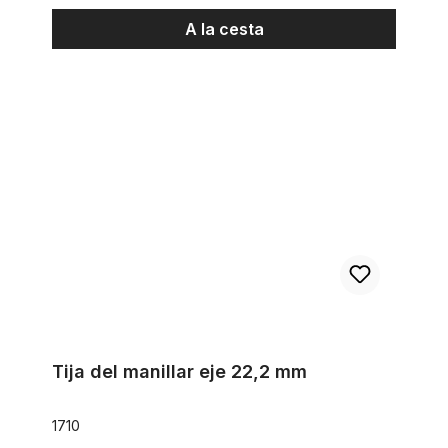
A la cesta
Tija del manillar eje 22,2 mm
Tija del manillar eje 22,2 mm
1710