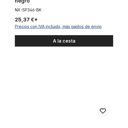
negro
NX-SP346-BK
25,37 €*
Precios con IVA incluido, más gastos de envío
A la cesta
Tija del sillín 28,6 aluminio, negro