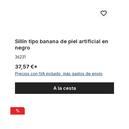
Sillín tipo banana de piel artificial en
negro
36231
37,57 €*
Precios con IVA incluido, más gastos de envío
A la cesta
Neumático clincher, 28 x 1 1/2 en rojo teja
%