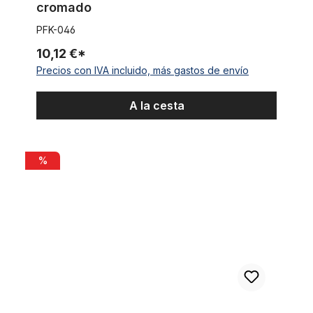
cromado
PFK-046
10,12 €*
Precios con IVA incluido, más gastos de envío
A la cesta
Cubierta clincher, 28 x 1 1/2 en marrón
%