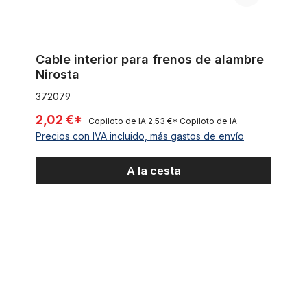
Cable interior para frenos de alambre
Nirosta
372079
2,02 €*
Copiloto de IA
2,53 €*
Copiloto de IA
Precios con IVA incluido, más gastos de envío
A la cesta
Sillín tipo banana de piel artificial en negro