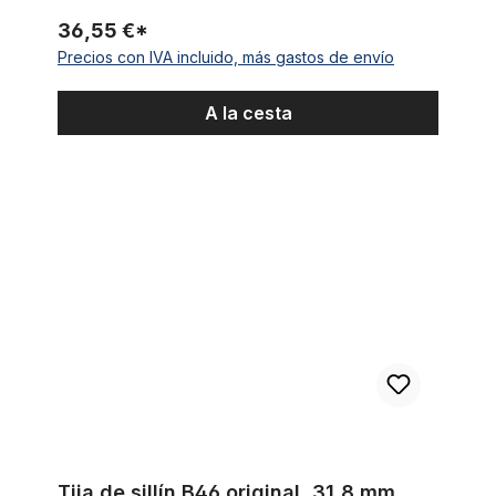
36,55 €*
Precios con IVA incluido, más gastos de envío
A la cesta
Tija de sillín B46 original, 31,8 mm, acero cromado
Tija de sillín B46 original, 31,8 mm,