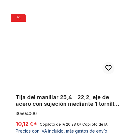
Tija del manillar 25,4 - 22,2, eje de acero con sujeción media
%
Tija del manillar 25,4 - 22,2, eje de
acero con sujeción mediante 1 tornillo
cromada Humpert Ergotec CV 101
30604000
10,12 €*
Copiloto de IA
20,28 €*
Copiloto de IA
Precios con IVA incluido, más gastos de envío