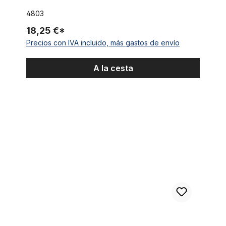
4803
18,25 €*
Precios con IVA incluido, más gastos de envío
A la cesta
Tija del sillín Layback, 25,4 mm, cromada