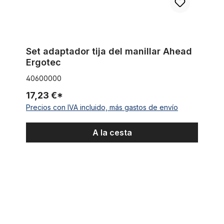
Set adaptador tija del manillar Ahead
Ergotec
40600000
17,23 €*
Precios con IVA incluido, más gastos de envío
A la cesta
Tija de sillín, 31,8 mm, aluminio