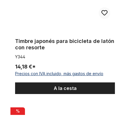
Timbre japonés para bicicleta de latón
con resorte
Y344
14,18 €*
Precios con IVA incluido, más gastos de envío
A la cesta
Timbre Ding Dong girasol
%