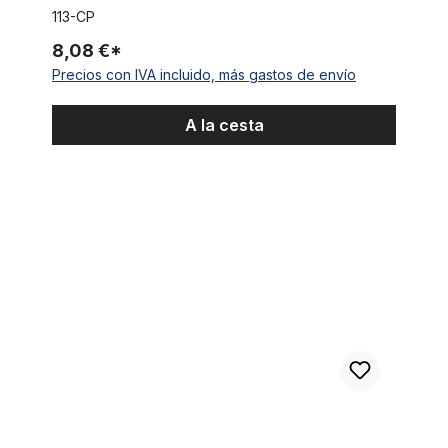
113-CP
8,08 €*
Precios con IVA incluido, más gastos de envío
A la cesta
Bocina pequeña con anillo de latón, en negro