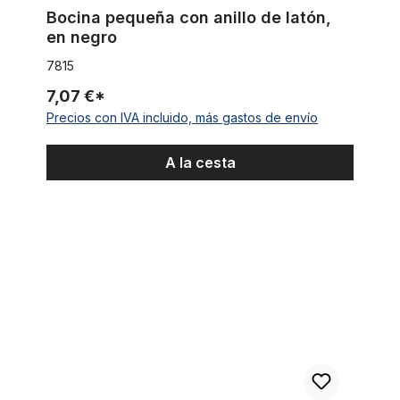
Bocina pequeña con anillo de latón,
en negro
7815
7,07 €*
Precios con IVA incluido, más gastos de envío
A la cesta
Timbre Ding-Dong de dos tonos, en negro