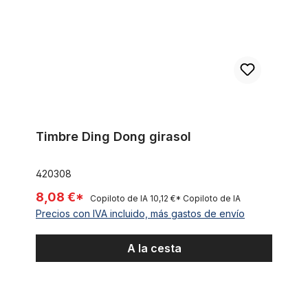
Timbre Ding Dong girasol
420308
8,08 €*
Copiloto de IA
10,12 €*
Copiloto de IA
Precios con IVA incluido, más gastos de envío
A la cesta
Bocina con forma de botella y anillo de metal negro