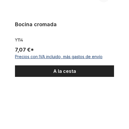
Bocina cromada
Y114
7,07 €*
Precios con IVA incluido, más gastos de envío
A la cesta
Timbre japonés para bicicleta de latón con resorte