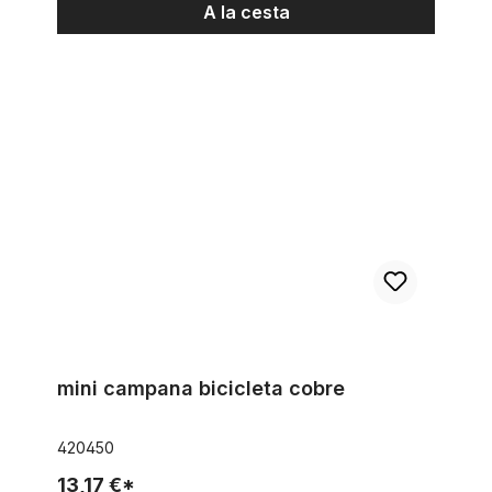
A la cesta
mini campana bicicleta cobre
mini campana bicicleta cobre
420450
13,17 €*