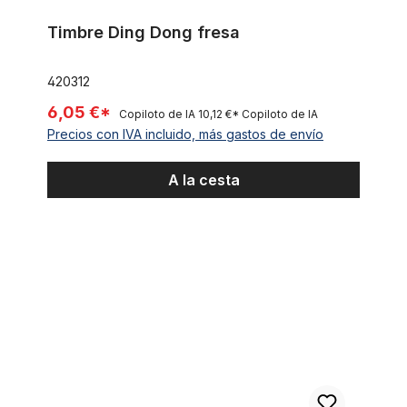
Timbre Ding Dong fresa
420312
6,05 €*
Copiloto de IA
10,12 €*
Copiloto de IA
Precios con IVA incluido, más gastos de envío
A la cesta
Timbre Ding Dong peces