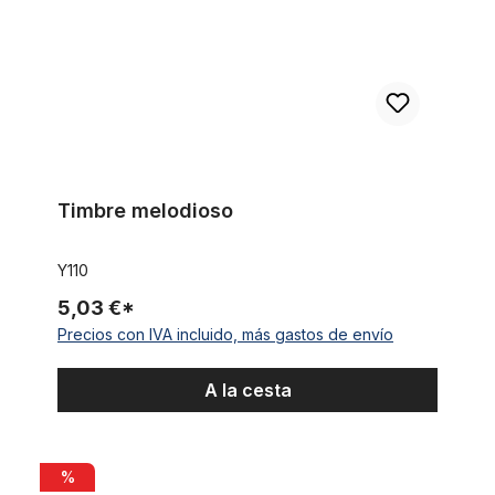
Timbre melodioso
Y110
5,03 €*
Precios con IVA incluido, más gastos de envío
A la cesta
GoGo - Mopedsound sin pilas
%