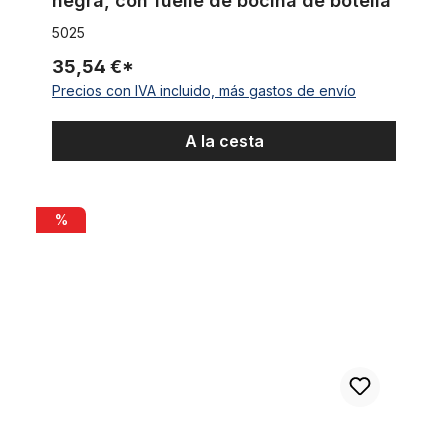
negra, con fuelle de bocina de botella
5025
35,54 €*
Precios con IVA incluido, más gastos de envío
A la cesta
Timbre Ding Dong fresa
%