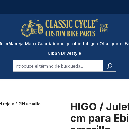
Sillín
Manejar
Marco
Guardabarros y cubierta
Ligero
Otras partes
Fa
Urban Drivestyle
HIGO / Jule
cm para Ebi