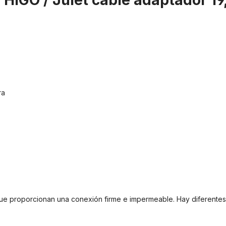
HIGO / Julet cable adaptador 19,
ra
 proporcionan una conexión firme e impermeable. Hay diferentes ti