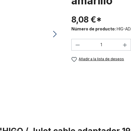
amarillo
8,08 €*
Número de producto:
HIG-AD
Cantidad del prod
Añadir a la lista de deseos