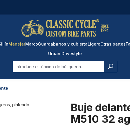
Sillín
Manejar
Marco
Guardabarros y cubierta
Ligero
Otras partes
Fa
Urban Drivestyle
ente
Buje delan
M510 32 ag