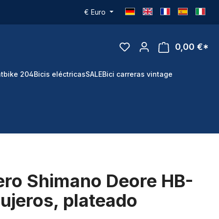
€
Euro
0,00 €*
tbike 204
Bicis eléctricas
SALE
Bici carreras vintage
tero Shimano Deore HB-
ujeros, plateado