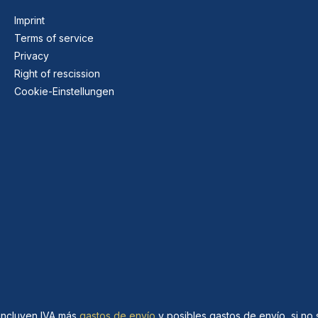
Imprint
Terms of service
Privacy
Right of rescission
Cookie-Einstellungen
 incluyen IVA más
gastos de envío
y posibles gastos de envío, si no s