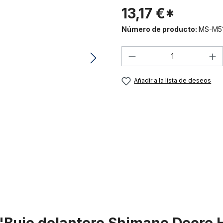
13,17 €*
Número de producto:
MS-M51
Cantidad del prod
Añadir a la lista de deseos