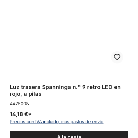
Luz trasera Spanninga n.º 9 retro LED en rojo, a pilas
Luz trasera Spanninga n.º 9 retro LED en
rojo, a pilas
4475008
14,18 €*
Precios con IVA incluido, más gastos de envío
A la cesta