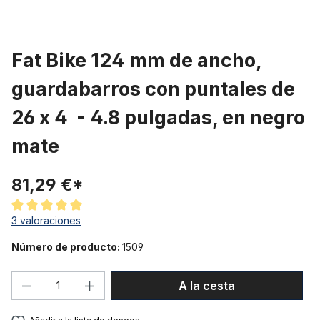
Fat Bike 124 mm de ancho,
guardabarros con puntales de
26 x 4 - 4.8 pulgadas, en negro
mate
81,29 €*
Calificación promedio de 5 de 5 estrellas
3 valoraciones
Número de producto:
1509
Cantidad del producto: introduce la can
A la cesta