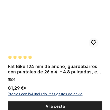
Calificación promedio de 5 de 5 estrellas
Fat Bike 124 mm de ancho, guardabarros
con puntales de 26 x 4 - 4.8 pulgadas, en
negro mate
1509
81,29 €*
Precios con IVA incluido, más gastos de envío
A la cesta