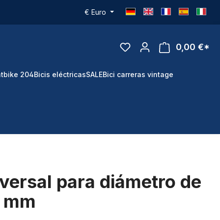
€
Euro
0,00 €*
tbike 204
Bicis eléctricas
SALE
Bici carreras vintage
versal para diámetro de
9 mm