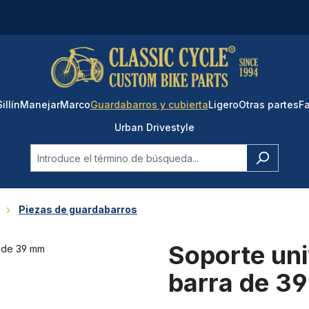
Sillín
Manejar
Marco
Guardabarros y cubierta
Ligero
Otras partes
Fa
Urban Drivestyle
Piezas de guardabarros
Soporte uni
barra de 3