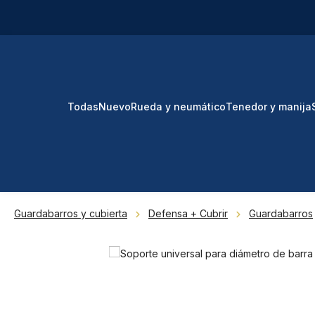
tar al contenido principal
Saltar a la búsqueda
Saltar a la navegación principal
Todas
Nuevo
Rueda y neumático
Tenedor y manija
Guardabarros y cubierta
Defensa + Cubrir
Guardabarros
Omitir galería de imágenes