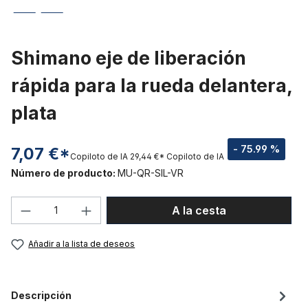
Shimano eje de liberación
rápida para la rueda delantera,
plata
- 75.99 %
7,07 €*
Copiloto de IA
29,44 €*
Copiloto de IA
Número de producto:
MU-QR-SIL-VR
Cantidad del producto: introduce la can
A la cesta
Añadir a la lista de deseos
Descripción