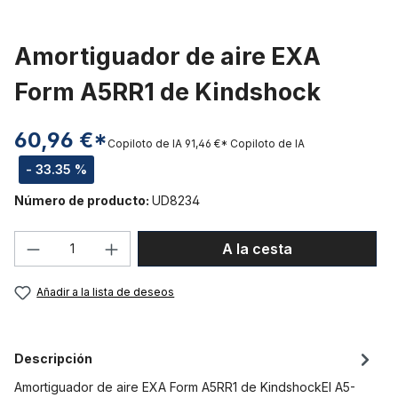
Amortiguador de aire EXA
Form A5RR1 de Kindshock
60,96 €*
Copiloto de IA
91,46 €*
Copiloto de IA
- 33.35 %
Número de producto:
UD8234
Cantidad del producto: introduce la can
A la cesta
Añadir a la lista de deseos
Descripción
Amortiguador de aire EXA Form A5RR1 de KindshockEl A5-