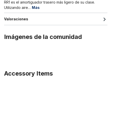
RR1 es el amortiguador trasero más ligero de su clase.
Utilizando aire…
Más
Valoraciones
Imágenes de la comunidad
Accessory Items
Omitir la galería de productos
Cuadro Custom Cruiser «TSP Wave HC» 170mm + horquilla Dem