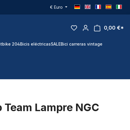
€
Euro
0,00 €*
tbike 204
Bicis eléctricas
SALE
Bici carreras vintage
p Team Lampre NGC