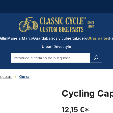
Sillín
Manejar
Marco
Guardabarros y cubierta
Ligero
Otras partes
Fa
Urban Drivestyle
aquetas
Gorra
Cycling Ca
12,15 €*