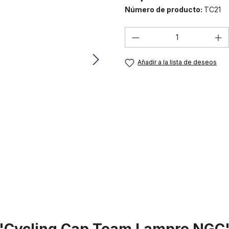
Número de producto:
TC21
Cantidad del prod
Añadir a la lista de deseos