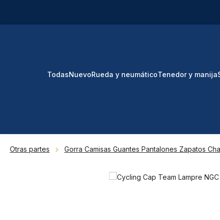
tar al contenido principal
Saltar a la búsqueda
Saltar a la navegación principal
Todas
Nuevo
Rueda y neumático
Tenedor y manija
Otras partes
Gorra Camisas Guantes Pantalones Zapatos Ch
Omitir galería de imágenes