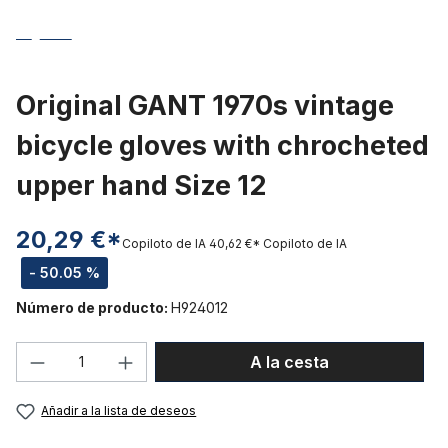
Original GANT 1970s vintage
bicycle gloves with chrocheted
upper hand Size 12
20,29 €*
Copiloto de IA
40,62 €*
Copiloto de IA
- 50.05 %
Número de producto:
H924012
Cantidad del producto: introduce la can
A la cesta
Añadir a la lista de deseos