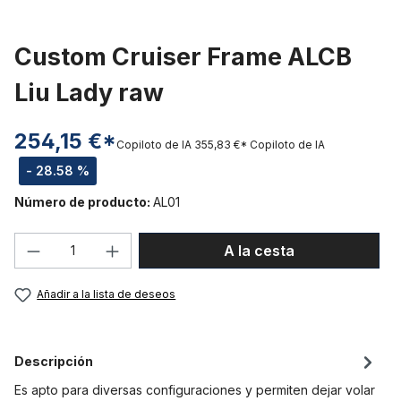
Custom Cruiser Frame ALCB
Liu Lady raw
254,15 €*
Copiloto de IA
355,83 €*
Copiloto de IA
- 28.58 %
Número de producto:
AL01
Cantidad del producto: introduce la can
A la cesta
Añadir a la lista de deseos
Descripción
Es apto para diversas configuraciones y permiten dejar volar