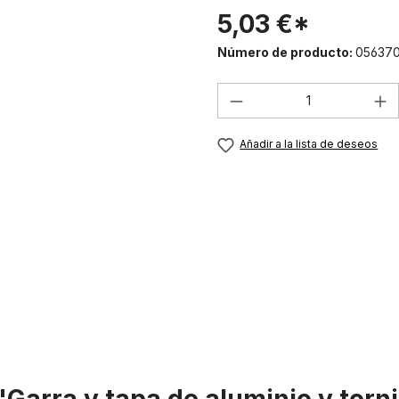
5,03 €*
Número de producto:
05637
Cantidad del prod
Añadir a la lista de deseos