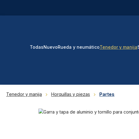
tar al contenido principal
Saltar a la búsqueda
Saltar a la navegación principal
Todas
Nuevo
Rueda y neumático
Tenedor y manija
Tenedor y manija
Horquillas y piezas
Partes
Omitir galería de imágenes