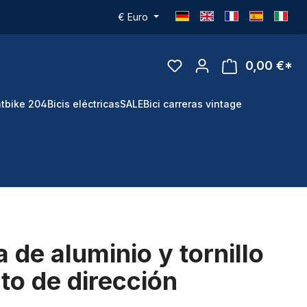
€
Euro
0,00 €*
tbike 204
Bicis eléctricas
SALE
Bici carreras vintage
 de aluminio y tornillo
to de dirección