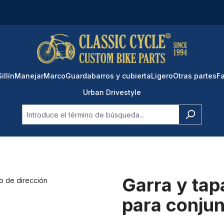
Sillín
Manejar
Marco
Guardabarros y cubierta
Ligero
Otras partes
Fa
Urban Drivestyle
Garra y tapa
para conjun