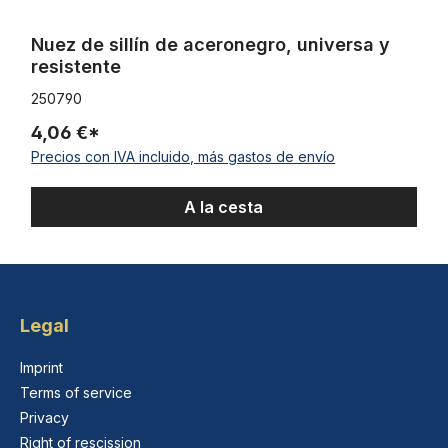
Nuez de sillín de aceronegro, universa y
resistente
250790
4,06 €*
Precios con IVA incluido, más gastos de envío
A la cesta
Legal
Imprint
Terms of service
Privacy
Right of rescission