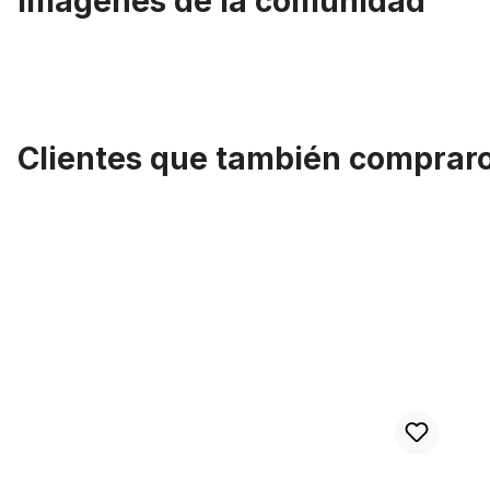
Imágenes de la comunidad
Clientes que también comprar
Omitir la galería de productos
Tija del sillín 25,4 galvanizada 330 mm