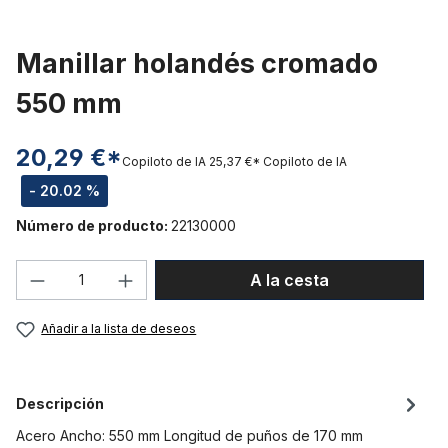
Manillar holandés cromado
550 mm
20,29 €*
Copiloto de IA
25,37 €*
Copiloto de IA
- 20.02 %
Número de producto:
22130000
Cantidad del producto: introduce la can
A la cesta
Añadir a la lista de deseos
Descripción
Acero Ancho: 550 mm Longitud de puños de 170 mm