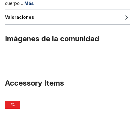
cuerpo…
Más
Valoraciones
Imágenes de la comunidad
Accessory Items
Omitir la galería de productos
Piñón Point Single Speed con 16 dientes y juego de anillos dista
%