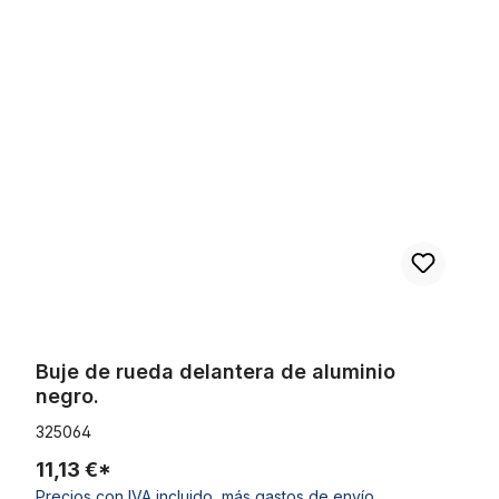
Omitir la galería de productos
Buje de rueda delantera de aluminio negro.
Buje de rueda delantera de aluminio
negro.
325064
11,13 €*
Precios con IVA incluido, más gastos de envío