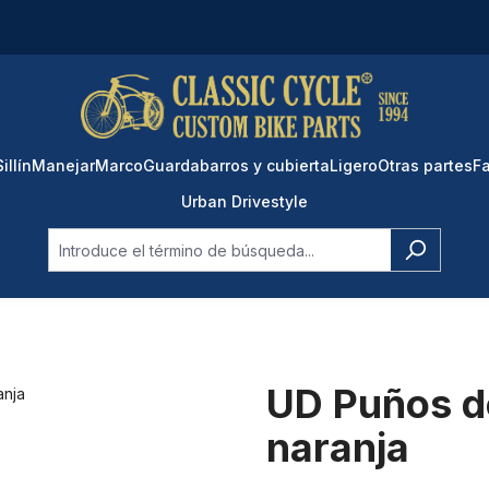
Sillín
Manejar
Marco
Guardabarros y cubierta
Ligero
Otras partes
Fa
Urban Drivestyle
UD Puños d
naranja