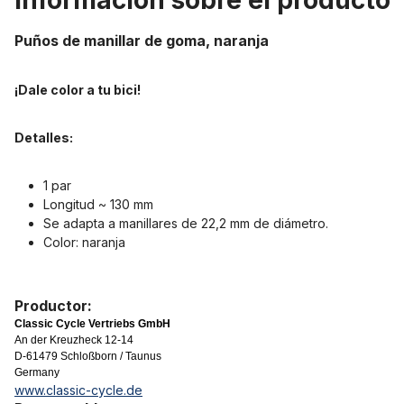
Información sobre el producto
Puños de manillar de goma, naranja
¡Dale color a tu bici!
Detalles:
1 par
Longitud ~ 130 mm
Se adapta a manillares de 22,2 mm de diámetro.
Color: naranja
Productor:
Classic Cycle Vertriebs GmbH
An der Kreuzheck 12-14
D-61479 Schloßborn / Taunus
Germany
www.classic-cycle.de