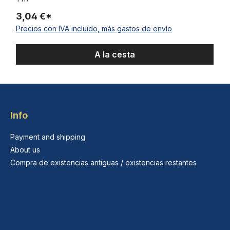
3,04 €*
Precios con IVA incluido, más gastos de envío
A la cesta
Info
Payment and shipping
About us
Compra de existencias antiguas / existencias restantes