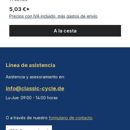
5,03 €*
Precios con IVA incluido, más gastos de envío
A la cesta
Línea de asistencia
Asistencia y asesoramiento en:
info@classic-cycle.de
Lu-Jue: 09:00 - 14:00 horas
O a través de nuestro
formulario de contacto
.