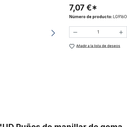
7,07 €*
Número de producto:
LG916O
Cantidad del prod
Añadir a la lista de deseos