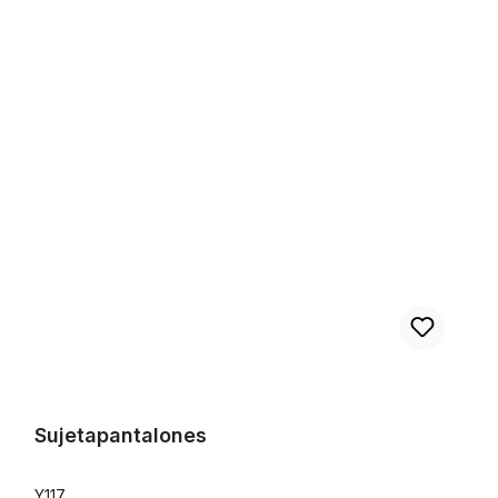
Sujetapantalones
Sujetapantalones
Y117