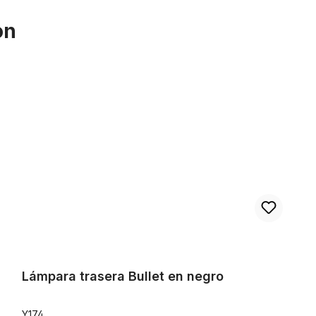
on
Lámpara trasera Bullet en negro
Lámpara trasera Bullet en negro
Y174