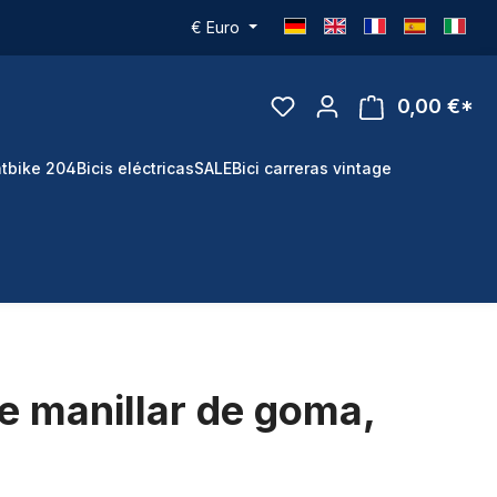
€
Euro
0,00 €*
tbike 204
Bicis eléctricas
SALE
Bici carreras vintage
e manillar de goma,