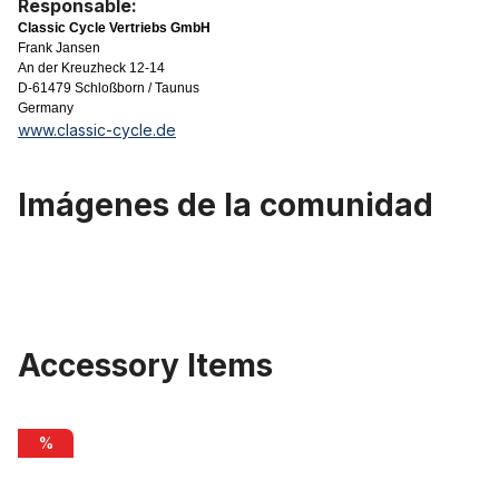
Responsable:
Classic Cycle Vertriebs GmbH
Frank Jansen
An der Kreuzheck 12-14
D-61479 Schloßborn / Taunus
Germany
www.classic-cycle.de
Imágenes de la comunidad
Accessory Items
Omitir la galería de productos
Pedales de plástico 9/16 con reflectores, naranja
%