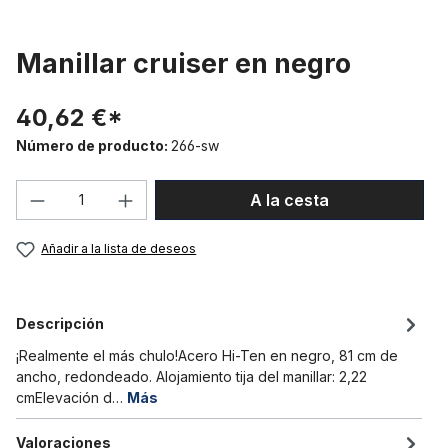
Manillar cruiser en negro
40,62 €*
Número de producto:
266-sw
Cantidad del producto: introduce la can
A la cesta
Añadir a la lista de deseos
Descripción
¡Realmente el más chulo!Acero Hi-Ten en negro, 81 cm de
ancho, redondeado. Alojamiento tija del manillar: 2,22
cmElevación d…
Más
Valoraciones