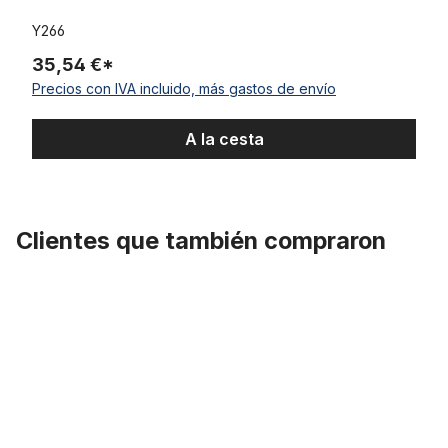
Y266
35,54 €*
Precios con IVA incluido, más gastos de envío
A la cesta
Clientes que también compraron
Omitir la galería de productos
Manillar cruiser extraancho en negro