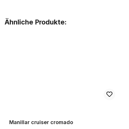
Ähnliche Produkte:
Omitir la galería de productos
Manillar cruiser cromado
Manillar cruiser cromado