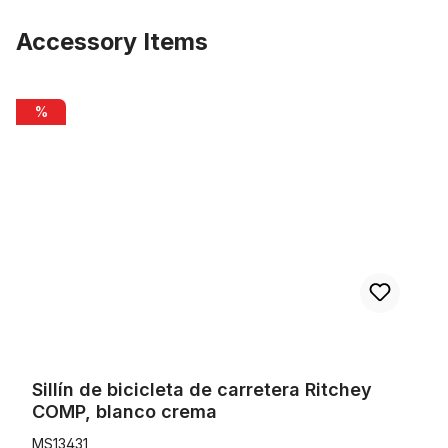
Accessory Items
Omitir la galería de productos
Sillín de bicicleta de carretera Ritchey COMP, blanco crema
%
Sillín de bicicleta de carretera Ritchey
COMP, blanco crema
MS13431