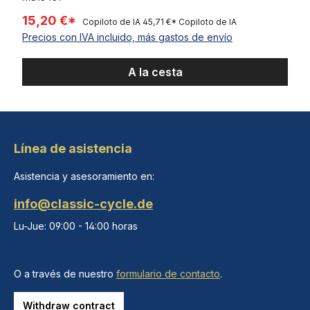
15,20 €*
Copiloto de IA
45,71 €*
Copiloto de IA
Precios con IVA incluido, más gastos de envío
A la cesta
Línea de asistencia
Asistencia y asesoramiento en:
info@classic-cycle.de
Lu-Jue: 09:00 - 14:00 horas
O a través de nuestro
formulario de contacto
.
Withdraw contract