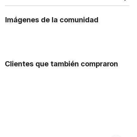
Imágenes de la comunidad
Clientes que también compraron
Omitir la galería de productos
Tija del sillín 22,2 cromada 430 mm