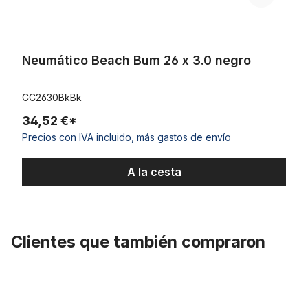
Neumático Beach Bum 26 x 3.0 negro
CC2630BkBk
34,52 €*
Precios con IVA incluido, más gastos de envío
A la cesta
Clientes que también compraron
Omitir la galería de productos
Neumático 3G BOA-G 26 x 3.45 con banda blanca