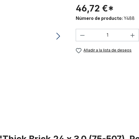
46,72 €*
Número de producto:
Y488
Cantidad del prod
Añadir a la lista de deseos