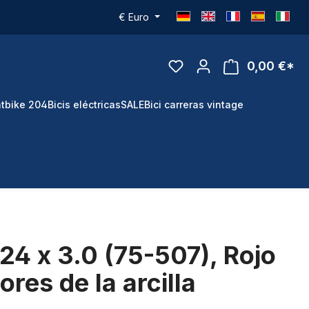
€
Euro
0,00 €*
tbike 204
Bicis eléctricas
SALE
Bici carreras vintage
 24 x 3.0 (75-507), Rojo
lores de la arcilla