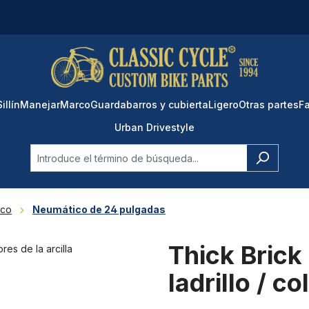
Sillín
Manejar
Marco
Guardabarros y cubierta
Ligero
Otras partes
Fa
Urban Drivestyle
ico
Neumático de 24 pulgadas
Thick Brick
ladrillo / co