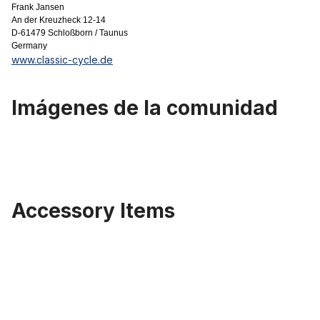
Frank Jansen
An der Kreuzheck 12-14
D-61479 Schloßborn / Taunus
Germany
www.classic-cycle.de
Imágenes de la comunidad
Accessory Items
Omitir la galería de productos
Thick Brick 24 x 3.0 (75-507), negro