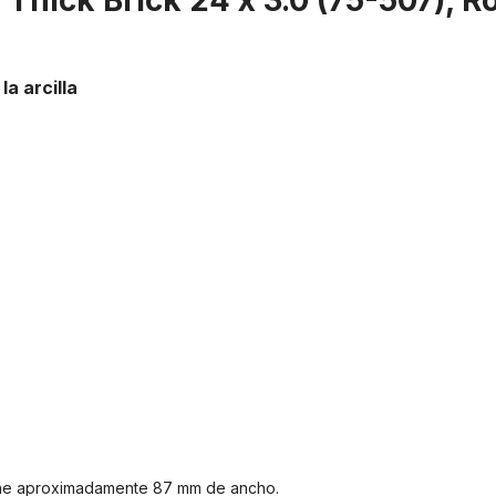
hick Brick 24 x 3.0 (75-507), Rojo
la arcilla
iene aproximadamente 87 mm de ancho.