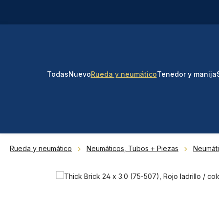
tar al contenido principal
Saltar a la búsqueda
Saltar a la navegación principal
Todas
Nuevo
Rueda y neumático
Tenedor y manija
Rueda y neumático
Neumáticos, Tubos + Piezas
Neumát
Omitir galería de imágenes