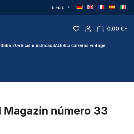
€
Euro
0,00 €*
tbike 204
Bicis eléctricas
SALE
Bici carreras vintage
 Magazin número 33