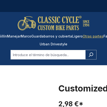
Sillín
Manejar
Marco
Guardabarros y cubierta
Ligero
Otras partes
Fa
Urban Drivestyle
Customized
2,98 €*