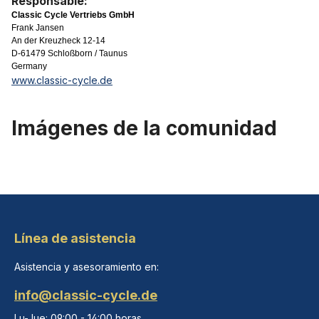
Responsable:
Classic Cycle Vertriebs GmbH
Frank Jansen
An der Kreuzheck 12-14
D-61479 Schloßborn / Taunus
Germany
www.classic-cycle.de
Imágenes de la comunidad
Línea de asistencia
Asistencia y asesoramiento en:
info@classic-cycle.de
Lu-Jue: 09:00 - 14:00 horas