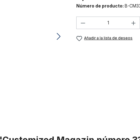
Número de producto:
B-CM3
Cantidad del prod
Añadir a la lista de deseos