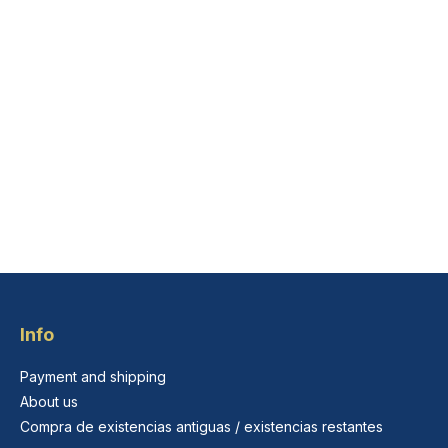
Info
Payment and shipping
About us
Compra de existencias antiguas / existencias restantes