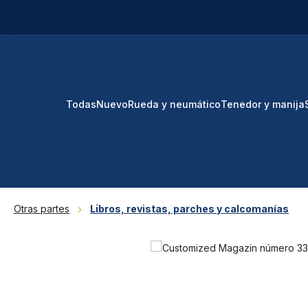
tar al contenido principal
Saltar a la búsqueda
Saltar a la navegación principal
Todas
Nuevo
Rueda y neumático
Tenedor y manija
Otras partes
Libros, revistas, parches y calcomanías
Omitir galería de imágenes