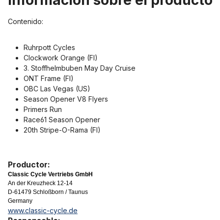
Información sobre el product
Contenido:
Ruhrpott Cycles
Clockwork Orange (FI)
3. Stoffhelmbuben May Day Cruise
ONT Frame (FI)
OBC Las Vegas (US)
Season Opener V8 Flyers
Primers Run
Race61 Season Opener
20th Stripe-O-Rama (FI)
Productor:
Classic Cycle Vertriebs GmbH
An der Kreuzheck 12-14
D-61479 Schloßborn / Taunus
Germany
www.classic-cycle.de