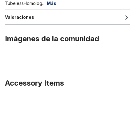
TubelessHomolog…
Más
Valoraciones
Imágenes de la comunidad
Accessory Items
Omitir la galería de productos
1 pc de plantillas antipinchazos para ruedas de 20 - 29 pulgadas