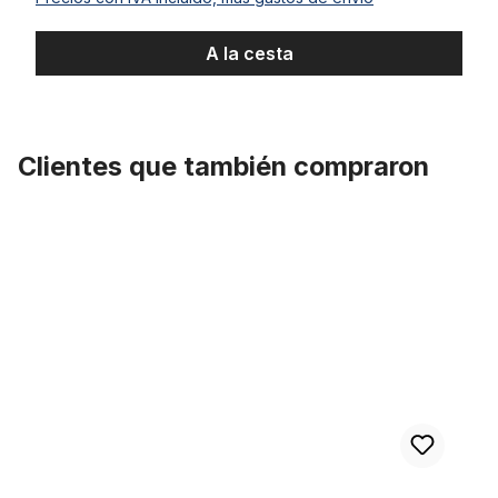
A la cesta
Clientes que también compraron
Omitir la galería de productos
One Piece Crank, conjunto de manivela grande de una pieza