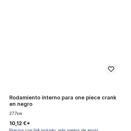
Omitir la galería de productos
Rodamiento interno para one piece crank en negro
Rodamiento interno para one piece crank
en negro
277sw
10,12 €*
Precios con IVA incluido, más gastos de envío