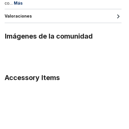
co…
Más
Valoraciones
Imágenes de la comunidad
Accessory Items
Omitir la galería de productos
One Piece Crank, conjunto de manivela grande de una pieza