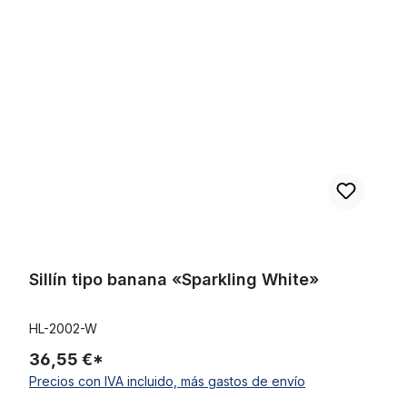
Omitir la galería de productos
Sillín tipo banana «Sparkling White»
Sillín tipo banana «Sparkling White»
HL-2002-W
36,55 €*
Precios con IVA incluido, más gastos de envío