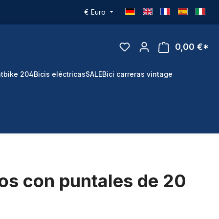
€
Euro
0,00 €*
tbike 204
Bicis eléctricas
SALE
Bici carreras vintage
os con puntales de 20