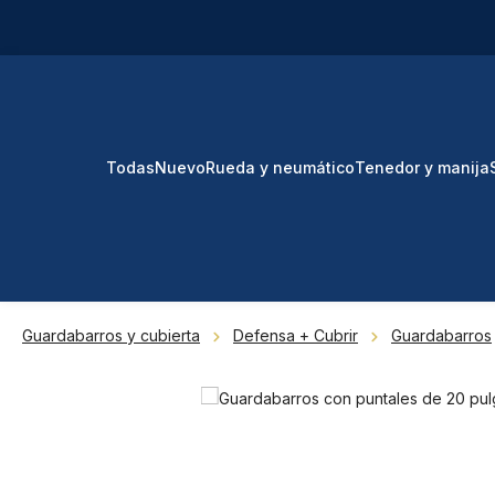
tar al contenido principal
Saltar a la búsqueda
Saltar a la navegación principal
Todas
Nuevo
Rueda y neumático
Tenedor y manija
Guardabarros y cubierta
Defensa + Cubrir
Guardabarros
Omitir galería de imágenes