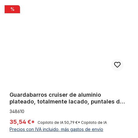
Guardabarros cruiser de aluminio plateado, totalmente lacado, 
%
Guardabarros cruiser de aluminio
plateado, totalmente lacado, puntales de
alambre de acero inoxidable de 26
348610
pulgadas, 80 mm
35,54 €*
Copiloto de IA
50,79 €*
Copiloto de IA
Precios con IVA incluido, más gastos de envío