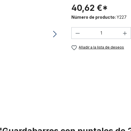
40,62 €*
Número de producto:
Y227
Cantidad del prod
Añadir a la lista de deseos