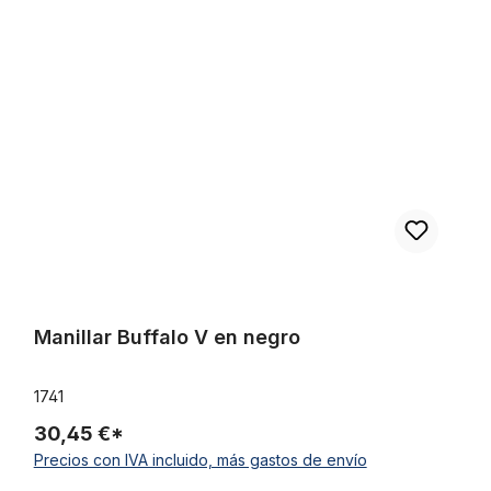
puntales de alambre de acero inoxidable de 26 pulgadas, 80 mm
Manillar Buffalo V en negro
Manillar Buffalo V en negro
1741
30,45 €*
Precios con IVA incluido, más gastos de envío