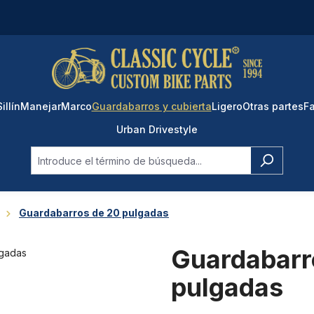
Sillín
Manejar
Marco
Guardabarros y cubierta
Ligero
Otras partes
Fa
Urban Drivestyle
Guardabarros de 20 pulgadas
Guardabarr
pulgadas