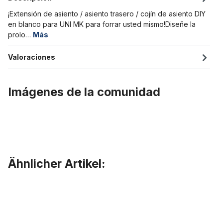
¡Extensión de asiento / asiento trasero / cojín de asiento DIY
en blanco para UNI MK para forrar usted mismo!Diseñe la
prolo…
Más
Valoraciones
Imágenes de la comunidad
Ähnlicher Artikel:
Omitir la galería de productos
DIY UD asiento largo / sillín para UNI MK, al descubierto