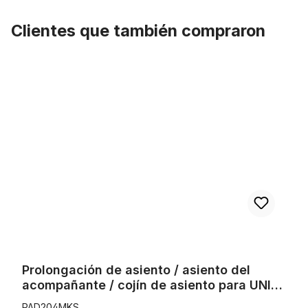
Clientes que también compraron
Omitir la galería de productos
Prolongación de asiento / asiento del acompañante / cojín de as
Prolongación de asiento / asiento del
acompañante / cojín de asiento para UNI
MK, carbono
PAD204MKS